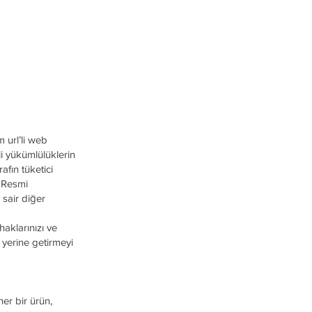
url’li web
i yükümlülüklerin
afın tüketici
e Resmi
sair diğer
haklarınızı ve
 yerine getirmeyi
her bir ürün,