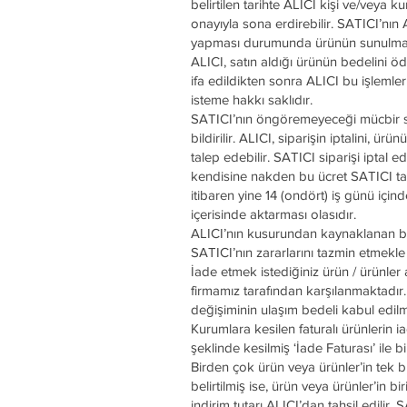
belirtilen tarihte ALICI kişi ve/veya
onayıyla sona erdirebilir. SATICI’nı
yapması durumunda ürünün sunulmaya 
ALICI, satın aldığı ürünün bedelini 
ifa edildikten sonra ALICI bu işlemle
isteme hakkı saklıdır.
SATICI’nın öngöremeyeceği mücbir s
bildirilir. ALICI, siparişin iptalini, 
talep edebilir. SATICI siparişi iptal 
kendisine nakden bu ücret SATICI tara
itibaren yine 14 (ondört) iş günü içi
içerisinde aktarması olasıdır.
ALICI’nın kusurundan kaynaklanan bi
SATICI’nın zararlarını tazmin etmekl
İade etmek istediğiniz ürün / ürünler
firmamız tarafından karşılanmaktadır.
değişiminin ulaşım bedeli kabul edi
Kurumlara kesilen faturalı ürünlerin
şeklinde kesilmiş ‘İade Faturası’ ile 
Birden çok ürün veya ürünler’in tek 
belirtilmiş ise, ürün veya ürünler’in
indirim tutarı ALICI’dan tahsil edilir