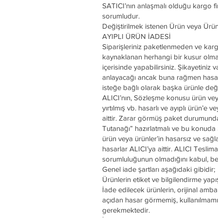
SATICI’nın anlaşmalı olduğu kargo fi
sorumludur.
Değiştirilmek istenen Ürün veya Ürü
AYIPLI ÜRÜN İADESİ
Siparişleriniz paketlenmeden ve kar
kaynaklanan herhangi bir kusur olması
içerisinde yapabilirsiniz. Şikayetini
anlayacağı ancak buna rağmen hasar t
isteğe bağlı olarak başka ürünle değiş
ALICI’nın, Sözleşme konusu ürün veya
yırtılmış vb. hasarlı ve ayıplı ürün’
aittir. Zarar görmüş paket durumunda
Tutanağı” hazırlatmalı ve bu konuda S
ürün veya ürünler’in hasarsız ve sağ
hasarlar ALICI’ya aittir. ALICI Teslima
sorumluluğunun olmadığını kabul, be
Genel iade şartları aşağıdaki gibidir;
Ürünlerin etiket ve bilgilendirme ya
İade edilecek ürünlerin, orijinal amba
açıdan hasar görmemiş, kullanılmamış,
gerekmektedir.