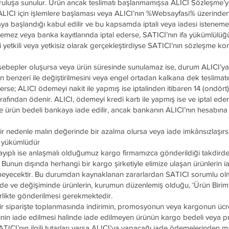
 kuruluşa sunulur. Ürün ancak teslimatı başlanmamışsa ALICI Sözleşme’y
n ALICI için işlemlere başlaması veya ALICI’nın %Websayfasi% üzerind
başlandığı kabul edilir ve bu kapsamda iptali veya iadesi isteneme
ödemez veya banka kayıtlarında iptal ederse, SATICI’nın ifa yükümlülüğ
ri yetkili veya yetkisiz olarak gerçekleştirdiyse SATICI’nın sözleşme k
ebepler oluşursa veya ürün süresinde sunulamaz ise, durum ALICI’ya
ürünün benzeri ile değiştirilmesini veya engel ortadan kalkana dek teslimat
ederse; ALICI ödemeyi nakit ile yapmış ise iptalinden itibaren 14 (ondört
fından ödenir. ALICI, ödemeyi kredi kartı ile yapmış ise ve iptal eder
nde ürün bedeli bankaya iade edilir, ancak bankanın ALICI’nın hesabına
r nedenle malın değerinde bir azalma olursa veya iade imkânsızlaşırs
e yükümlüdür
 ayıplı ise anlaşmalı olduğumuz kargo firmamızca gönderildiği takdirde
 Bunun dışında herhangi bir kargo şirketiyle elimize ulaşan ürünlerin i
lmeyecektir. Bu durumdan kaynaklanan zararlardan SATICI sorumlu olm
 iade ve değişiminde ürünlerin, kurumun düzenlemiş olduğu, ‘Ürün Birim
birlikte gönderilmesi gerekmektedir.
bir siparişte toplanmasında indirimin, promosyonun veya kargonun ücre
 birinin iade edilmesi halinde iade edilmeyen ürünün kargo bedeli veya
. SATICI’nın ilgili tutarları varsa ALICI’ya yapacağı iade ödemelerinden