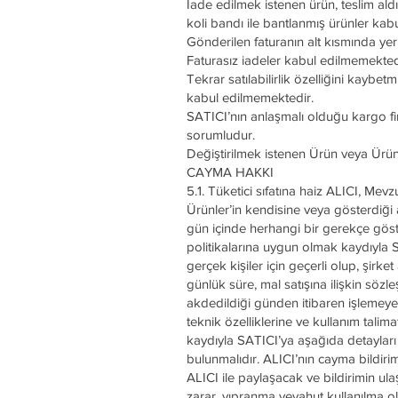
İade edilmek istenen ürün, teslim aldığ
koli bandı ile bantlanmış ürünler kab
Gönderilen faturanın alt kısmında yer
Faturasız iadeler kabul edilmemekted
Tekrar satılabilirlik özelliğini kayb
kabul edilmemektedir.
SATICI’nın anlaşmalı olduğu kargo fi
sorumludur.
Değiştirilmek istenen Ürün veya Ürü
CAYMA HAKKI
5.1. Tüketici sıfatına haiz ALICI, Me
Ürünler’in kendisine veya gösterdiği 
gün içinde herhangi bir gerekçe göst
politikalarına uygun olmak kaydıyla 
gerçek kişiler için geçerli olup, şirke
günlük süre, mal satışına ilişkin söz
akdedildiği günden itibaren işlemeye 
teknik özelliklerine ve kullanım tal
kaydıyla SATICI’ya aşağıda detayları 
bulunmalıdır. ALICI’nın cayma bildirim
ALICI ile paylaşacak ve bildirimin u
zarar, yıpranma veyahut kullanılma 