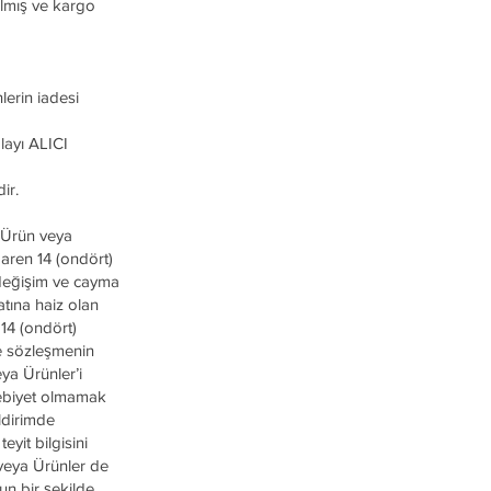
rılmış ve kargo
lerin iadesi
layı ALICI
ir.
u Ürün veya
baren 14 (ondört)
,değişim ve cayma
tına haiz olan
 14 (ondört)
se sözleşmenin
ya Ürünler’i
bebiyet olmamak
ldirimde
eyit bilgisini
 veya Ürünler de
n bir şekilde