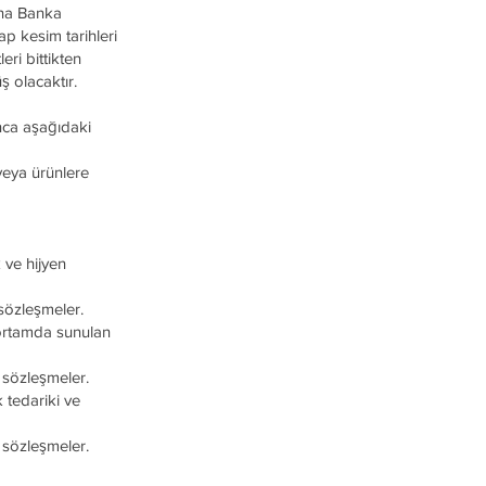
rına Banka
sap kesim tarihleri
ri bittikten
 olacaktır.
nca aşağıdaki
veya ürünlere
 ve hijyen
sözleşmeler.
 ortamda sunulan
 sözleşmeler.
 tedariki ve
n sözleşmeler.