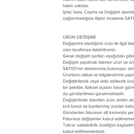
hakkı saklıdır.
İptal, İade, Cayma ve Değişim işlemler
sağlanmadığına ilişkin inceleme SATIC
ÜRÜN DEĞİŞİMİ
Değişimini istediğiniz ürün ile ilgili t
olan tarafımıza iletebilirsiniz.
Genel değişim şartları aşağıdaki gibid
Değişim yapılmak istenen ürün ve ürün
SATICI’nın stoklarında bulunuyor ol
Ürünlerin etiket ve bilgilendirme ya
Değiştirilecek veya iade edilecek ürün
bir şekilde, fiziksel açıdan hasar gör
da gönderilmesi gerekmektedir.
Değiştirilmek istenilen ürün, teslim ald
koli bandı ile bantlanmış ürünler kab
Gönderilen faturanın alt kısmında yer
Faturasız değişimler kabul edilmemek
Tekrar satılabilirlik özelliğini kayb
kabul edilmemektedir.