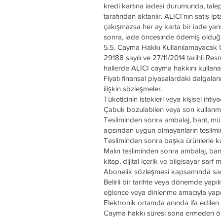
kredi kartına iadesi durumunda, talep 
tarafından aktarılır. ALICI’nın satış i
çakışmazsa her ay karta bir iade yans
sonra, iade öncesinde ödemiş olduğu 
5.5. Cayma Hakkı Kullanılamayacak 
29188 sayılı ve 27/11/2014 tarihli R
hallerde ALICI cayma hakkını kullan
Fiyatı finansal piyasalardaki dalgal
ilişkin sözleşmeler.
Tüketicinin istekleri veya kişisel ihti
Çabuk bozulabilen veya son kullanma t
Tesliminden sonra ambalaj, bant, mühü
açısından uygun olmayanların teslimin
Tesliminden sonra başka ürünlerle ka
Malın tesliminden sonra ambalaj, ban
kitap, dijital içerik ve bilgisayar sarf
Abonelik sözleşmesi kapsamında sağlan
Belirli bir tarihte veya dönemde yap
eğlence veya dinlenme amacıyla yapıl
Elektronik ortamda anında ifa edilen 
Cayma hakkı süresi sona ermeden önce,