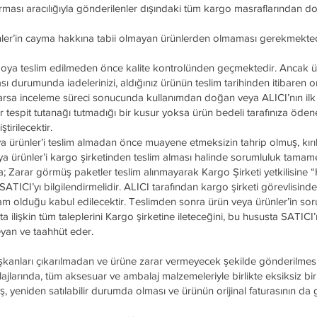
rması aracılığıyla gönderilenler dışındaki tüm kargo masraflarından do
nler’in cayma hakkına tabii olmayan ürünlerden olmaması gerekmekted
goya teslim edilmeden önce kalite kontrolünden geçmektedir. Ancak 
 durumunda iadelerinizi, aldığınız ürünün teslim tarihinden itibaren o
z varsa inceleme süreci sonucunda kullanımdan doğan veya ALICI’nın il
espit tutanağı tutmadığı bir kusur yoksa ürün bedeli tarafınıza öden
tirilecektir.
 ürünler’i teslim almadan önce muayene etmeksizin tahrip olmuş, kırı
e veya ürünler’i kargo şirketinden teslim alması halinde sorumluluk tama
; Zarar görmüş paketler teslim alınmayarak Kargo Şirketi yetkilisine 
ATICI’yı bilgilendirmelidir. ALICI tarafından kargo şirketi görevlisinde
lam olduğu kabul edilecektir. Teslimden sonra ürün veya ürünler’in so
ta ilişkin tüm taleplerini Kargo şirketine ileteceğini, bu hususta SATICI
yan ve taahhüt eder.
pışkanları çıkarılmadan ve ürüne zarar vermeyecek şekilde gönderilmes
lajlarında, tüm aksesuar ve ambalaj malzemeleriyle birlikte eksiksiz bir 
 yeniden satılabilir durumda olması ve ürünün orijinal faturasının da