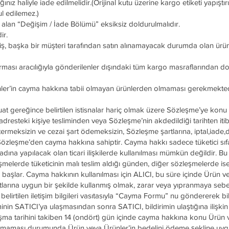
ınız haliyle iade edilmelidir.(Orijinal kutu üzerine kargo etiketi yapıştı
ul edilemez.)
 alan “Değişim / İade Bölümü” eksiksiz doldurulmalıdır.
ir.
etmiş, başka bir müşteri tarafından satın alınamayacak durumda olan ürün
rması aracılığıyla gönderilenler dışındaki tüm kargo masraflarından do
nler’in cayma hakkına tabii olmayan ürünlerden olmaması gerekmekted
vzuat gereğince belirtilen istisnalar hariç olmak üzere Sözleşme’ye kon
adresteki kişiye tesliminden veya Sözleşme’nin akdedildiği tarihten iti
ermeksizin ve cezai şart ödemeksizin, Sözleşme şartlarına, iptal,iade
Sözleşme’den cayma hakkına sahiptir. Cayma hakkı sadece tüketici sıfa
t adına yapılacak olan ticari ilişkilerde kullanılması mümkün değildir. Bu
leşmelerde tüketicinin malı teslim aldığı günden, diğer sözleşmelerde i
başlar. Cayma hakkının kullanılması için ALICI, bu süre içinde Ürün ve
imatlarına uygun bir şekilde kullanmış olmak, zarar veya yıpranmaya se
belirtilen iletişim bilgileri vasıtasıyla “Cayma Formu” nu göndererek bi
inin SATICI’ya ulaşmasından sonra SATICI, bildirimin ulaştığına ilişkin t
laşma tarihini takiben 14 (ondört) gün içinde cayma hakkına konu Ürün
olmaması durumunda Ürün veya Ürünler’in bedelini ödeme şekline uygu