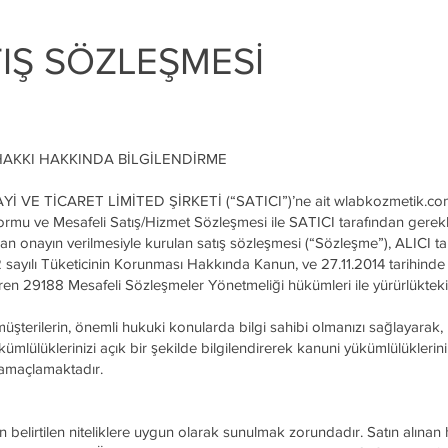
IŞ SÖZLEŞMESİ
 HAKKI HAKKINDA BİLGİLENDİRME
E TİCARET LİMİTED ŞİRKETİ (“SATICI”)’ne ait wlabkozmetik.com 
ormu ve Mesafeli Satış/Hizmet Sözleşmesi ile SATICI tarafından gerekl
dan onayın verilmesiyle kurulan satış sözleşmesi (“Sözleşme”), ALICI tar
sayılı Tüketicinin Korunması Hakkında Kanun, ve 27.11.2014 tarihind
en 29188 Mesafeli Sözleşmeler Yönetmeliği hükümleri ile yürürlükteki 
müşterilerin, önemli hukuki konularda bilgi sahibi olmanızı sağlayarak, 
lülüklerinizi açık bir şekilde bilgilendirerek kanuni yükümlülüklerini
 amaçlamaktadır.
 belirtilen niteliklere uygun olarak sunulmak zorundadır. Satın alınan 