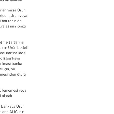
rları varsa Ürün
ktedir. Ürün veya
l faturanın da
a aslının ibrazı
eşme şartlarına
I’nın Ürün bedeli
edi kartına iade
ilgili bankaya
arılması banka
l için, bu
memesinden ötürü
edilememesi veya
i olarak
CI bankaya Ürün
ların ALICI’nın