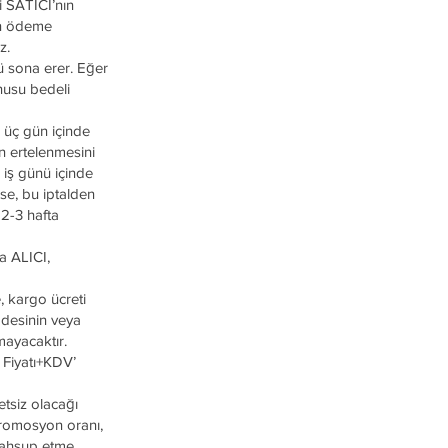
i SATICI’nın
en ödeme
z.
ü sona erer. Eğer
onusu bedeli
 üç gün içinde
ın ertelenmesini
) iş günü içinde
se, bu iptalden
 2-3 hafta
a ALICI,
, kargo ücreti
adesinin veya
ayacaktır.
 Fiyatı+KDV’
tsiz olacağı
 promosyon oranı,
 mahsup etme