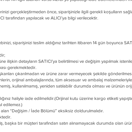
inizi gerçekleştirmeden önce, siparişinizle ilgili gerekli koşulların sağ
I tarafından yapılacak ve ALICI’ya bilgi verilecektir.
alebinizi, siparişinizi teslim aldığınız tarihten itibaren 14 gün boyunca SAT
ir;
e ilişkin detayların SATICI’ya belirtilmesi ve değişim yapılmak isteni
ması gerekmektedir.
pışkanları çıkarılmadan ve ürüne zarar vermeyecek şekilde gönderilmes
lerin, orijinal ambalajlarında, tüm aksesuar ve ambalaj malzemeleriyle 
memiş, kullanılmamış, yeniden satılabilir durumda olması ve ürünün oriji
ığınız haliyle iade edilmelidir.(Orijinal kutu üzerine kargo etiketi yapışt
ul edilemez.)
 alan “Değişim / İade Bölümü” eksiksiz doldurulmalıdır.
tedir.
etmiş, başka bir müşteri tarafından satın alınamayacak durumda olan ürün