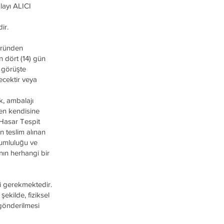
layı ALICI
ir.
üründen
n dört (14) gün
k görüşte
ecektir veya
k, ambalajı
men kendisine
“Hasar Tespit
n teslim alınan
rumluluğu ve
’nın herhangi bir
i gerekmektedir.
şekilde, fiziksel
 gönderilmesi