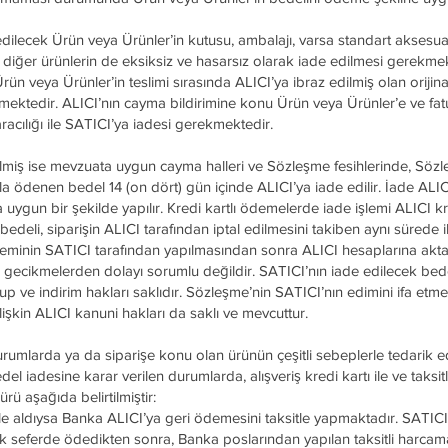
lecek Ürün veya Ürünler’in kutusu, ambalajı, varsa standart aksesua
en diğer ürünlerin de eksiksiz ve hasarsız olarak iade edilmesi gerekme
Ürün veya Ürünler’in teslimi sırasında ALICI’ya ibraz edilmiş olan orijina
ektedir. ALICI’nın cayma bildirimine konu Ürün veya Ürünler’e ve fatur
 aracılığı ile SATICI’ya iadesi gerekmektedir.
dilmiş ise mevzuata uygun cayma halleri ve Sözleşme fesihlerinde, Sözl
a ödenen bedel 14 (on dört) gün içinde ALICI’ya iade edilir. İade ALIC
uygun bir şekilde yapılır. Kredi kartlı ödemelerde iade işlemi ALICI kr
n bedeli, siparişin ALICI tarafından iptal edilmesini takiben aynı sürede 
işleminin SATICI tarafından yapılmasından sonra ALICI hesaplarına akt
ası gecikmelerden dolayı sorumlu değildir. SATICI’nın iade edilecek bede
e indirim hakları saklıdır. Sözleşme’nin SATICI’nın edimini ifa et
ilişkin ALICI kanuni hakları da saklı ve mevcuttur.
urumlarda ya da siparişe konu olan ürünün çeşitli sebeplerle tedarik 
el iadesine karar verilen durumlarda, alışveriş kredi kartı ile ve taksitl
rü aşağıda belirtilmiştir:
 ile aldıysa Banka ALICI’ya geri ödemesini taksitle yapmaktadır. SATI
ek seferde ödedikten sonra, Banka poslarından yapılan taksitli harcama