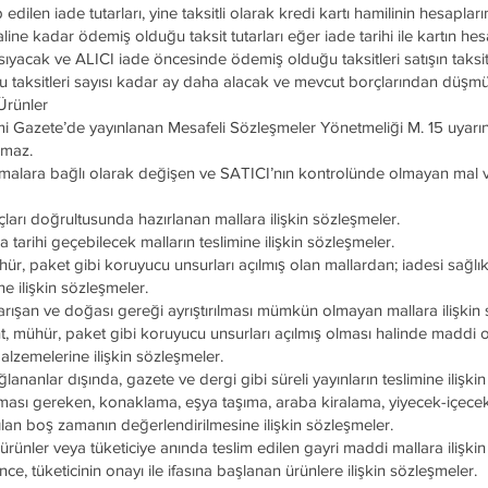
edilen iade tutarları, yine taksitli olarak kredi kartı hamilinin hesapla
ptaline kadar ödemiş olduğu taksit tutarları eğer iade tarihi ile kartın he
ıyacak ve ALICI iade öncesinde ödemiş olduğu taksitleri satışın taksitle
taksitleri sayısı kadar ay daha alacak ve mevcut borçlarından düşmüş
Ürünler
esmi Gazete’de yayınlanan Mesafeli Sözleşmeler Yönetmeliği M. 15 uyarı
amaz.
anmalara bağlı olarak değişen ve SATICI’nın kontrolünde olmayan mal 
yaçları doğrultusunda hazırlanan mallara ilişkin sözleşmeler.
arihi geçebilecek malların teslimine ilişkin sözleşmeler.
r, paket gibi koruyucu unsurları açılmış olan mallardan; iadesi sağlık
e ilişkin sözleşmeler.
rışan ve doğası gereği ayrıştırılması mümkün olmayan mallara ilişkin 
t, mühür, paket gibi koruyucu unsurları açılmış olması halinde maddi
 malzemelerine ilişkin sözleşmeler.
anlar dışında, gazete ve dergi gibi süreli yayınların teslimine ilişkin
ılması gereken, konaklama, eşya taşıma, araba kiralama, yiyecek-içecek
an boş zamanın değerlendirilmesine ilişkin sözleşmeler.
ürünler veya tüketiciye anında teslim edilen gayri maddi mallara ilişki
 tüketicinin onayı ile ifasına başlanan ürünlere ilişkin sözleşmeler.