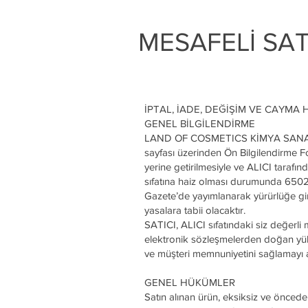
MESAFELİ SAT
İPTAL, İADE, DEĞİŞİM VE CAYMA
GENEL BİLGİLENDİRME
LAND OF COSMETICS KİMYA SANAYİ V
sayfası üzerinden Ön Bilgilendirme F
yerine getirilmesiyle ve ALICI tarafın
sıfatına haiz olması durumunda 6502 
Gazete’de yayımlanarak yürürlüğe gir
yasalara tabii olacaktır.
SATICI, ALICI sıfatındaki siz değerli 
elektronik sözleşmelerden doğan yüküm
ve müşteri memnuniyetini sağlamayı
GENEL HÜKÜMLER
Satın alınan ürün, eksiksiz ve önceden