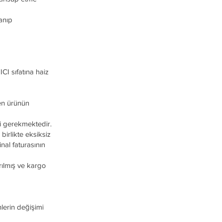
lanıp
ICI sıfatına haiz
len ürünün
i gerekmektedir.
birlikte eksiksiz
nal faturasının
ırılmış ve kargo
lerin değişimi