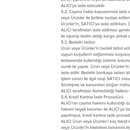
ALICI’ya iade edecektir.
5.2. Cayma hakkı kapsamında iade edi
veya Ürünler ile birlikte hediye edil
Ürünler’in, SATICI’ya iade edilirken, 
ALICI tarafından iade edilmesi gerekm
ile siparişi teslim aldığı kargo şirketi
5.3. Bedelin İadesi
Ürün veya Ürünler’in bedeli tahsil e
uygun koşulların sağlanması koşuluyl
tediyesinde kullandığı ödeme aracına 
sureti ile yapılır. Ürün veya Ürünler’i
iade edilir. Bedelin bankaya iadesi 
işlem süreci ile ilgili olup SATICI ol
Sözleşme ve kanundan doğan mahsup v
ALICI tarafından feshedildiği hallere 
5.4. Kredi Kartına İade Prosedürü
ALICI’nın cayma hakkını kullandığı d
hakem heyeti kararları ile ALICI’ya bed
yapılmışsa, kredi kartına iade prosedü
ALICI Ürün veya Ürünler’i kaç taksit
veya Ürünler’in bedelinin tamamını t