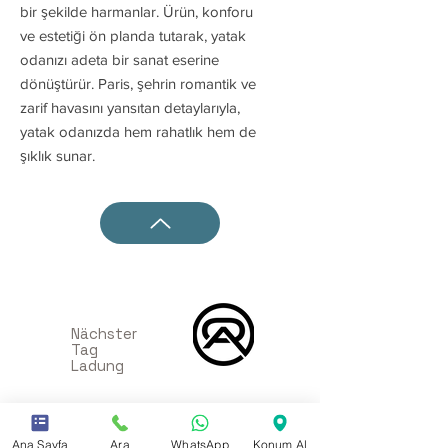
bir şekilde harmanlar. Ürün, konforu
ve estetiği ön planda tutarak, yatak
odanızı adeta bir sanat eserine
dönüştürür. Paris, şehrin romantik ve
zarif havasını yansıtan detaylarıyla,
yatak odanızda hem rahatlık hem de
şıklık sunar.
Nächster
Tag
Ladung
sieben 24
Ana Sayfa
Ara
WhatsApp
Konum Al