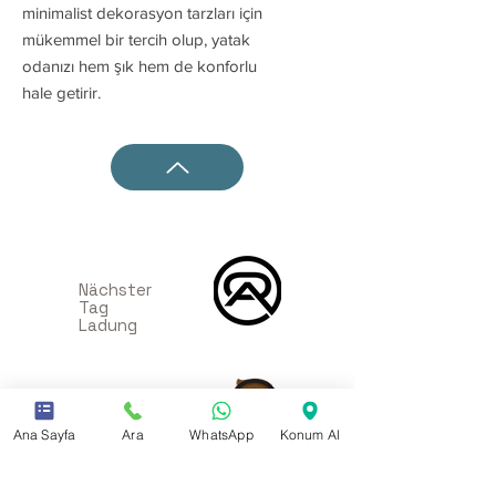
minimalist dekorasyon tarzları için
mükemmel bir tercih olup, yatak
odanızı hem şık hem de konforlu
hale getirir.
Nächster
Tag
Ladung
sieben 24
Live Support
Ana Sayfa
Ara
WhatsApp
Konum Al