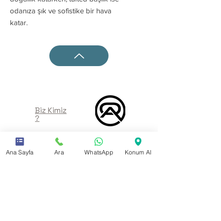
odanıza şık ve sofistike bir hava
katar.
Biz Kimiz
?
Ana Sayfa
Ara
WhatsApp
Konum Al
Müşteri
Memnuniyeti
Bayimiz Ol,
Aileye Katıl !