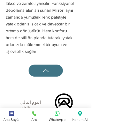
lüksü ve zarafeti yansıtır. Fonksiyonel
depolama alanları sunan Mirror, aynı
zamanda yumuşak renk paletiyle
yatak odanızı sıcak ve davetkar bir
ortama dönüştürür. Hem konforu
hem de stili ön planda tutarak, yatak
odanızda mükemmel bir uyum ve
işlevsellik sağlar.
اليوم التالي
شحن
Ana Sayfa
Ara
WhatsApp
Konum Al
سبعة 24