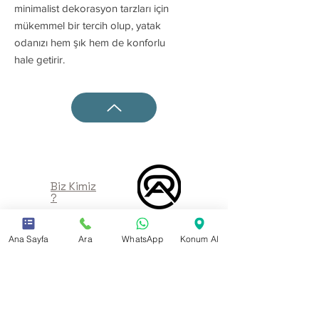
minimalist dekorasyon tarzları için
mükemmel bir tercih olup, yatak
odanızı hem şık hem de konforlu
hale getirir.
Biz Kimiz
?
Ana Sayfa
Ara
WhatsApp
Konum Al
Müşteri
Memnuniyeti
Bayimiz Ol,