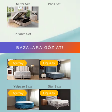
Mirror Set
Paris Set
Pırlanta Set
BAZALARA GÖZ AT!
Oğuzay
Oğuzay
Yelpaze Baza
Star Baza
Oğuzay
Oğuzay