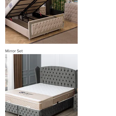
Mirror Set