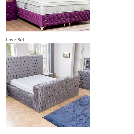
Love Set