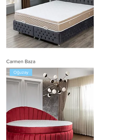
Carmen Baza
Oğuzay