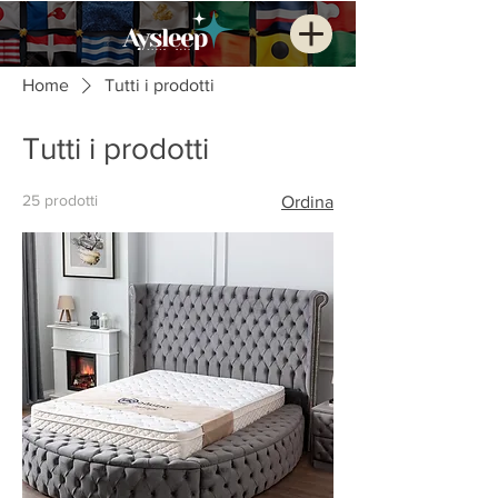
Home
Tutti i prodotti
Tutti i prodotti
25 prodotti
Ordina