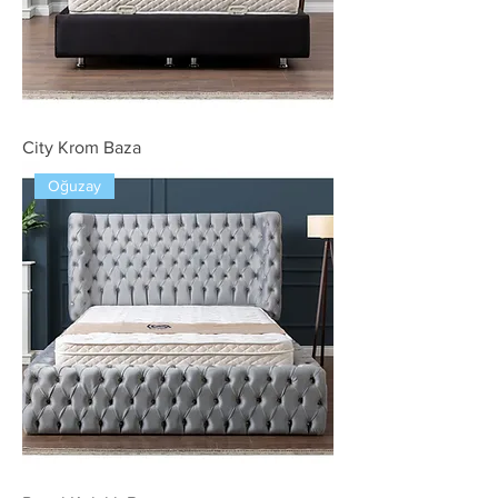
City Krom Baza
Oğuzay