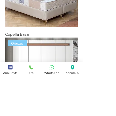
Capella Baza
Oğuzay
Ana Sayfa
Ara
WhatsApp
Konum Al